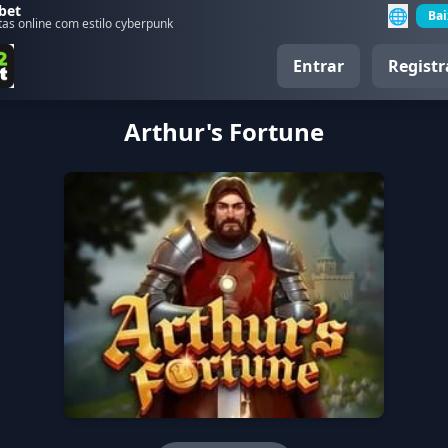
bet
🌐
Bai
as online com estilo cyberpunk
Entrar
Registr
Arthur's Fortune