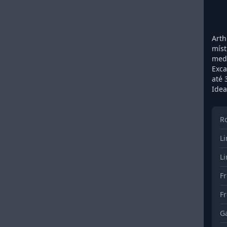
Arth
míst
medi
Exca
até 
Idea
Ro
Li
L
Fr
Fr
G