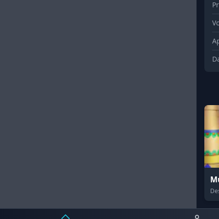
P
Vo
A
D
M
Des