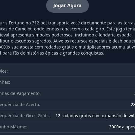
Jogar Agora
ur's Fortune no 312 bet transporta você diretamente para as terra
icas de Camelot, onde lendas renascem a cada giro. Este jogo tem
eval apresenta símbolos poderosos, incluindo a lendária espada
libur e escudos sagrados. Ative os recursos especiais e desbloque
3000x sua aposta com rodadas grátis e multiplicadores acumulativ
l para fãs de histórias épicas e grandes conquistas.
los:
nhas:
inhas de Pagamento:
equência de Acerto:
2
equência de Giros Grátis:
12 rodadas grátis com expansão de wil
anho Máximo:
3000x a apos