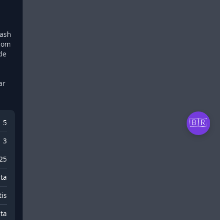
Cash
 com
de
ar
5
🇧🇷
3
25
ta
tis
ta