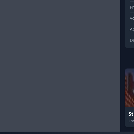
P
Vo
A
D
St
Ent