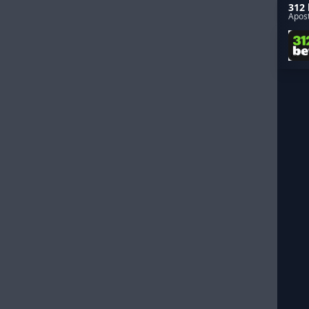
312 
Apost