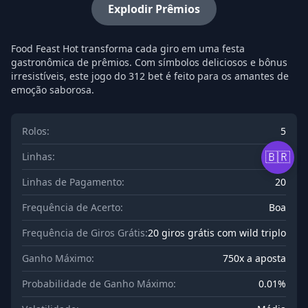
Explodir Prêmios
Food Feast Hot transforma cada giro em uma festa
gastronômica de prêmios. Com símbolos deliciosos e bônus
irresistíveis, este jogo do 312 bet é feito para os amantes de
emoção saborosa.
Rolos:
5
Linhas:
3
🇧🇷
Linhas de Pagamento:
20
Frequência de Acerto:
Boa
Frequência de Giros Grátis:
20 giros grátis com wild triplo
Ganho Máximo:
750x a aposta
Probabilidade de Ganho Máximo:
0.01%